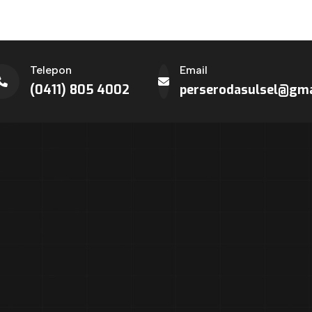
Telepon
Email
(0411) 805 4002
perserodasulsel@gma